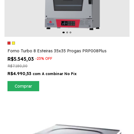
Forno Turbo 8 Esteiras 35x35 Progas PRP008Plus
R$5.545,03
-
23
%
OFF
R$7.180,00
R$4.990,53
com
A combinar No Pix
Comprar