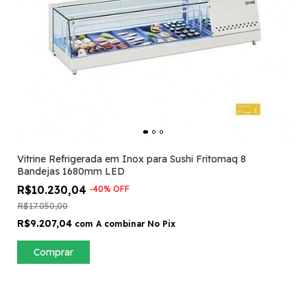
Vitrine Refrigerada em Inox para Sushi Fritomaq 8
Bandejas 1680mm LED
R$10.230,04
-
40
%
OFF
R$17.050,00
R$9.207,04
com
A combinar No Pix
Comprar