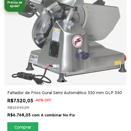
Precisa de
ajuda?
Fatiador de Frios Gural Semi Automático 330 mm GLP 330
R$7.520,03
-
40
%
OFF
R$12.540,00
R$6.768,03
com
A combinar No Pix
Comprar