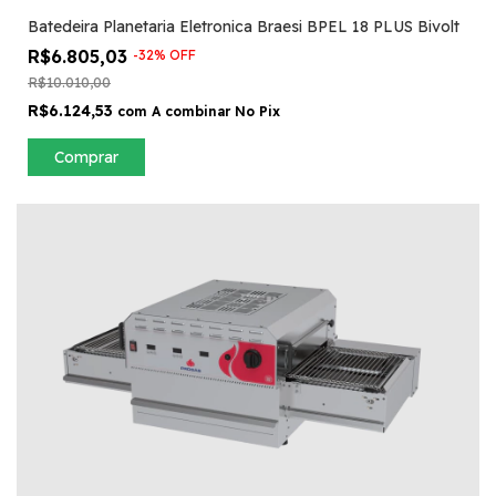
Batedeira Planetaria Eletronica Braesi BPEL 18 PLUS Bivolt
R$6.805,03
-
32
%
OFF
R$10.010,00
R$6.124,53
com
A combinar No Pix
Comprar