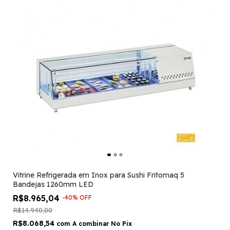
Vitrine Refrigerada em Inox para Sushi Fritomaq 5
Bandejas 1260mm LED
R$8.965,04
-
40
%
OFF
R$14.940,00
R$8.068,54
com
A combinar No Pix