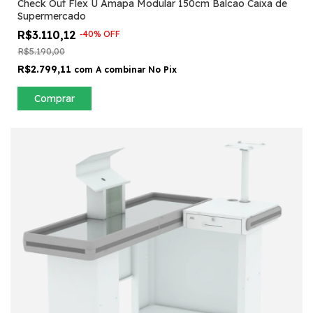
Check Out Flex U Amapa Modular 150cm Balcao Caixa de
Supermercado
R$3.110,12
-
40
%
OFF
R$5.190,00
R$2.799,11
com
A combinar No Pix
Comprar