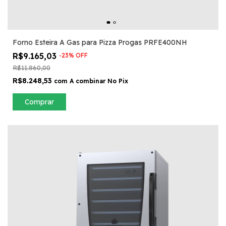
Forno Esteira A Gas para Pizza Progas PRFE400NH
R$9.165,03
-
23
%
OFF
R$11.860,00
R$8.248,53
com
A combinar No Pix