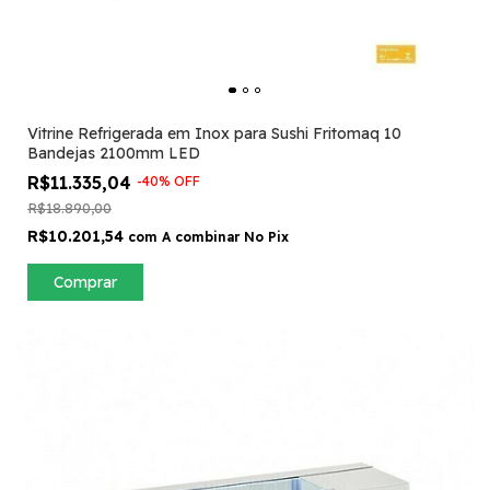
Vitrine Refrigerada em Inox para Sushi Fritomaq 10
Bandejas 2100mm LED
R$11.335,04
-
40
%
OFF
R$18.890,00
R$10.201,54
com
A combinar No Pix
Comprar