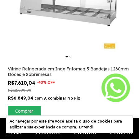
Vitrine Refrigerada em Inox Fritomaq 5 Bandejas 1260mm
Doces e Sobremesas
R$7.610,04
-
40
%
OFF
R$12.680,00
R$6.849,04
com
A combinar No Pix
Comprar
Ao navegar por este site
você aceita o uso de cookies
para
agilizar a sua experiência de compra.
Entendi
Início
Produtos
Contato
Carrinho