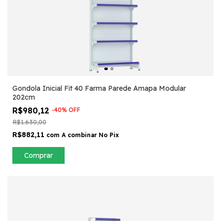
Gondola Inicial Fit 40 Farma Parede Amapa Modular
202cm
R$980,12
-
40
%
OFF
R$1.630,00
R$882,11
com
A combinar No Pix
Comprar