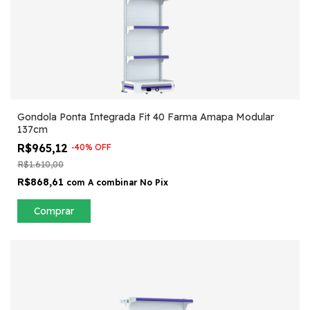
Gondola Ponta Integrada Fit 40 Farma Amapa Modular
137cm
R$965,12
-
40
%
OFF
R$1.610,00
R$868,61
com
A combinar No Pix
Comprar