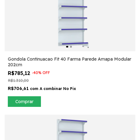
Gondola Continuacao Fit 40 Farma Parede Amapa Modular
202cm
R$785,12
-
40
%
OFF
R$1.310,00
R$706,61
com
A combinar No Pix
Comprar