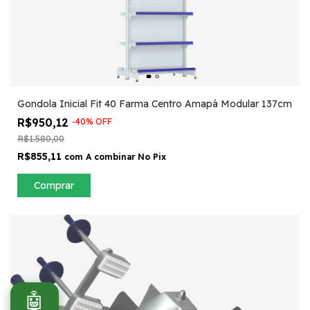
Gondola Inicial Fit 40 Farma Centro Amapá Modular 137cm
R$950,12
-
40
%
OFF
R$1.580,00
R$855,11
com
A combinar No Pix
Comprar
🤖