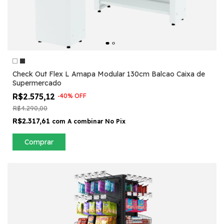
Check Out Flex L Amapa Modular 130cm Balcao Caixa de
Supermercado
R$2.575,12
-
40
%
OFF
R$4.290,00
R$2.317,61
com
A combinar No Pix
Comprar