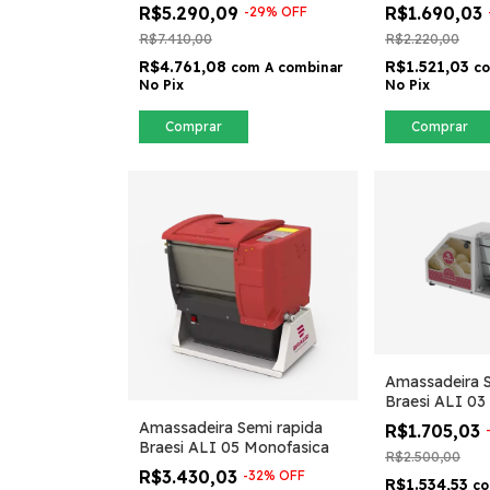
R$5.290,09
R$1.690,03
-
29
%
OFF
R$7.410,00
R$2.220,00
R$4.761,08
R$1.521,03
com
A combinar
c
No Pix
No Pix
Comprar
Comprar
Amassadeira S
Braesi ALI 03
Monofasica
Amassadeira Semi rapida
R$1.705,03
Braesi ALI 05 Monofasica
R$2.500,00
R$3.430,03
-
32
%
OFF
R$1.534,53
c