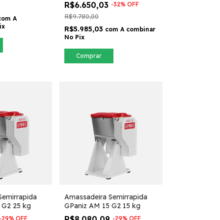
R$6.650,03
-
32
%
OFF
R$9.780,00
com
A
ix
R$5.985,03
com
A combinar
No Pix
Comprar
Semirrapida
Amassadeira Semirrapida
 G2 25 kg
GPaniz AM 15 G2 15 kg
R$8.080,09
-
29
%
OFF
-
29
%
OFF