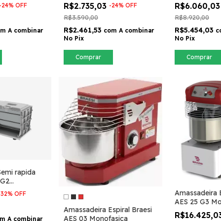
Monofasica
R$2.735,03
R$6.060,0
-
24
%
OFF
-
24
%
OFF
R$3.590,00
R$8.920,00
R$2.461,53
R$5.454,03
om
A combinar
com
A combinar
c
No Pix
No Pix
Comprar
Comprar
emi rapida
 G2
Amassadeira E
-
32
%
OFF
AES 25 G3 Mo
Amassadeira Espiral Braesi
R$16.425,0
AES 03 Monofasica
om
A combinar