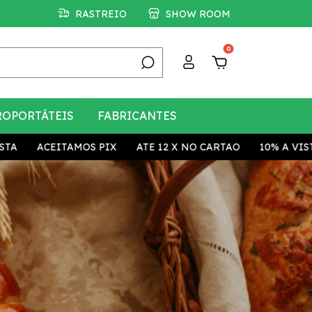
RASTREIO
SHOW ROOM
0
ROPORTÁTEIS
FABRICANTES
AMOS PIX
ATE 12 X NO CARTAO
10% A VISTA
ACEITA