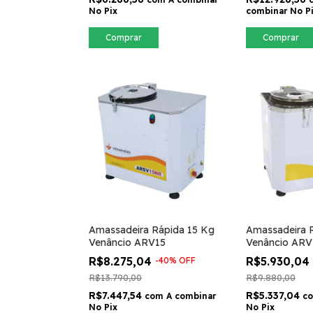
No Pix
combinar No P
Comprar
Comprar
Amassadeira Rápida 15 Kg
Amassadeira 
Venâncio ARV15
Venâncio ARV
R$8.275,04
R$5.930,04
-
40
%
OFF
R$13.790,00
R$9.880,00
R$7.447,54
R$5.337,04
com
A combinar
c
No Pix
No Pix