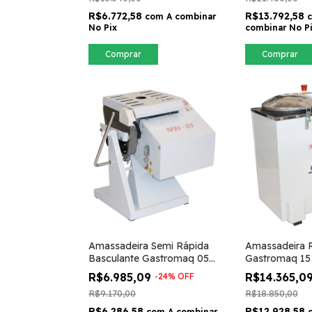
R$6.772,58
R$13.792,58
com
A combinar
No Pix
combinar No P
Comprar
Comprar
Amassadeira Semi Rápida
Amassadeira 
Basculante Gastromaq 05
Gastromaq 15
Kilos MBI05
R$6.985,09
R$14.365,0
-
24
%
OFF
R$9.170,00
R$18.850,00
R$6.286,58
R$12.928,58
com
A combinar