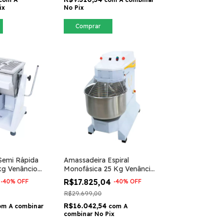
ix
No Pix
Comprar
Semi Rápida
Amassadeira Espiral
kg Venâncio
Monofásica 25 Kg Venâncio
VAEM25
4
R$17.825,04
-
40
%
OFF
-
40
%
OFF
R$29.699,00
R$16.042,54
om
A combinar
com
A
combinar No Pix