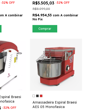
3
R$5.505,03
-
32
%
OFF
-
32
%
OFF
R$8.099,00
R$4.954,53
om
A combinar
com
A combinar
No Pix
Comprar
spiral Braesi
nofasica
Amassadeira Espiral Braesi
AES 05 Monofasica
3
-
32
%
OFF