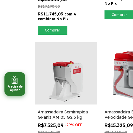
No Pix
R$19.190,00
R$11.745,03
com
A
Comprar
combinar No Pix
Comprar
🤖
Precisa de
ajuda?
Amassadeira Semirrapida
Amassadeira E
GPaniz AM 05 G2 5 kg
Velocidade GP
AE10L
R$7.525,09
R$15.325,0
-
29
%
OFF
R$10.540,00
R$21.460,00