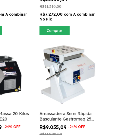
R$11.310,00
R$7.272,08
om
A combinar
com
A combinar
No Pix
Comprar
Massa 20 Kilos
Amassadeira Semi Rápida
E20
Basculante Gastromaq 25
Kilos MBI25
09
R$9.055,09
-
24
%
OFF
-
24
%
OFF
R$11.890,00