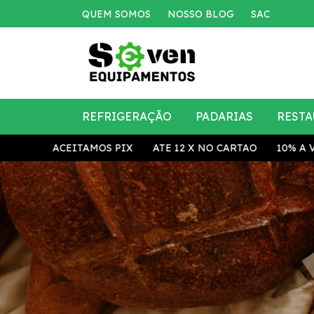
QUEM SOMOS
NOSSO BLOG
SAC
REFRIGERAÇÃO
PADARIAS
RESTA
EITAMOS PIX
ATE 12 X NO CARTAO
10% A VISTA
ACE