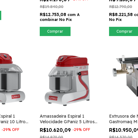
R$19.840,00
R$12.790,00
R$12.753,08
R$8.221,58
com
A
c
combinar No Pix
No Pix
Comprar
Comprar
spiral 1
Amassadeira Espiral 1
Extrusora de 
aniz 10 Litros
Velocidade GPaniz 5 Litros
Gastromaq M
AE05L
9
R$10.620,09
R$10.950,
-
29
%
OFF
-
29
%
OFF
R$14.870,00
R$14.370,00