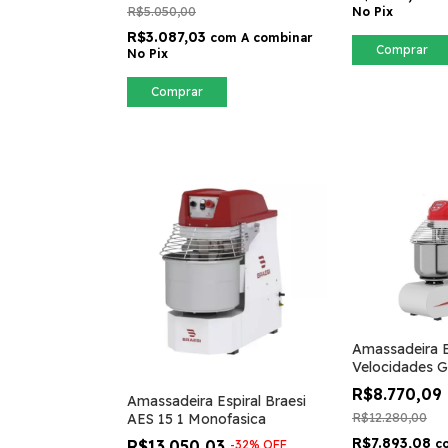
R$5.050,00
No Pix
R$3.087,03
com
A combinar
Comprar
No Pix
Comprar
Amassadeira E
Velocidades Gp
AE03
R$8.770,09
Amassadeira Espiral Braesi
R$12.280,00
AES 15 1 Monofasica
R$7.893,08
c
R$13.050,03
-
32
%
OFF