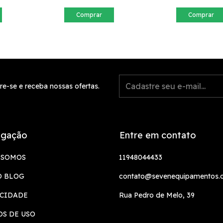
Comprar
Comprar
re-se e receba nossas ofertas.
gação
Entre em contato
 SOMOS
11948044433
O BLOG
contato@sevenequipamentos.
ACIDADE
Rua Pedro de Melo, 39
S DE USO