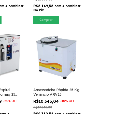
R$8.149,58
om
A combinar
com
A combinar
No Pix
Comprar
spiral
Amassadeira Rápida 25 Kg
tromaq 25
Venâncio ARV25
09
R$10.345,04
-
24
%
OFF
-
40
%
OFF
R$17.240,00
R$9.310,54
com
A
com
A combinar