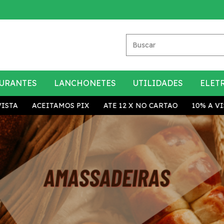
URANTES
LANCHONETES
UTILIDADES
ELET
ITAMOS PIX
ATE 12 X NO CARTAO
10% A VISTA
ACEIT