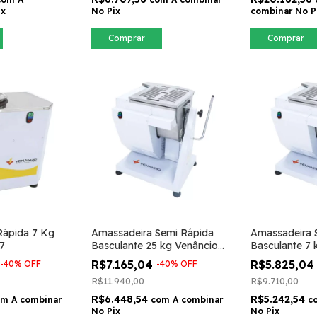
ix
No Pix
combinar No P
Comprar
Comprar
Rápida 7 Kg
Amassadeira Semi Rápida
Amassadeira 
7
Basculante 25 kg Venâncio
Basculante 7 
ASRBV25
ASRBV7
R$7.165,04
R$5.825,0
-
40
%
OFF
-
40
%
OFF
R$11.940,00
R$9.710,00
R$6.448,54
R$5.242,54
om
A combinar
com
A combinar
c
No Pix
No Pix