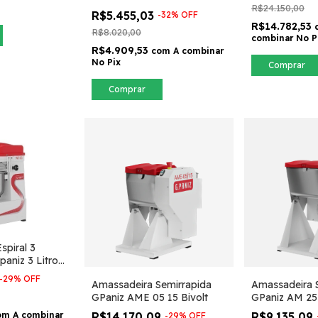
R$24.150,00
R$5.455,03
-
32
%
OFF
R$14.782,53
R$8.020,00
combinar No P
R$4.909,53
com
A combinar
No Pix
Comprar
Comprar
spiral 3
aniz 3 Litros
-
29
%
OFF
Amassadeira Semirrapida
Amassadeira 
GPaniz AME 05 15 Bivolt
GPaniz AM 25
om
A combinar
R$14.170,09
R$9.135,09
-
29
%
OFF