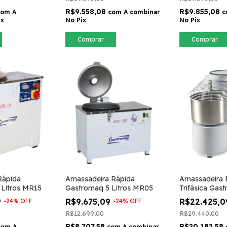
R$9.558,08
R$9.855,08
com
A
com
A combinar
c
ix
No Pix
No Pix
Comprar
Comprar
Rápida
Amassadeira Rápida
Amassadeira E
 Litros MR15
Gastromaq 5 Litros MR05
Trifásica Gas
Litros MES25
9
R$9.675,09
R$22.425,
-
24
%
OFF
-
24
%
OFF
R$12.699,00
R$29.440,00
R$8.707,58
R$20.182,58
com
A
com
A combinar