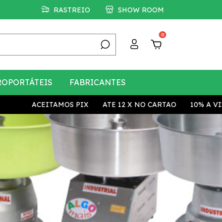
RASTREIO
SHOW ROOM
0
ROPORTÁTEIS
FABRICANTES
ACEITAMOS PIX
ATE 12 X NO CARTAO
10% A VISTA