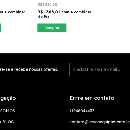
R$2.585,00
R$1.368,01
om
A combinar
com
A combinar
No Pix
Comprar
re-se e receba nossas ofertas.
gação
Entre em contato
 SOMOS
11948044433
O BLOG
contato@sevenequipamentos.