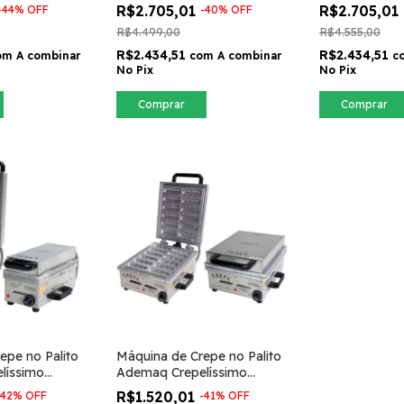
Panquequeira a Gás
Panquequeira 
R$2.705,01
R$2.705,01
-
44
%
OFF
-
40
%
OFF
R$4.499,00
R$4.555,00
R$2.434,51
R$2.434,51
om
A combinar
com
A combinar
c
No Pix
No Pix
Comprar
epe no Palito
Máquina de Crepe no Palito
líssimo
Ademaq Crepelíssimo
Elétrica 12
R$1.520,01
42
%
OFF
-
41
%
OFF