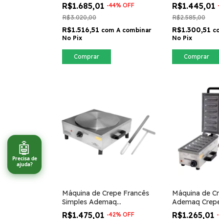
Retangular
Profissional
R$1.685,01
R$1.445,01
-
44
%
OFF
R$3.020,00
R$2.585,00
R$1.516,51
R$1.300,51
com
A combinar
c
No Pix
No Pix
Comprar
Comprar
🤖
Precisa de
ajuda?
Máquina de Crepe Francês
Máquina de Cr
Simples Ademaq
Ademaq Crepe
Panquequeira Elétrica
Elétrica 6
R$1.475,01
R$1.265,01
-
42
%
OFF
-