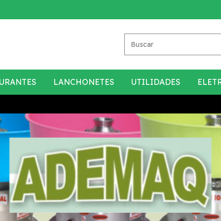
URANTES
LANCHONETES
UTILIDADES
ELET