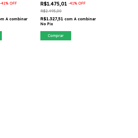
Elétrica
Panquequeira a Gás
R$1.475,01
-
41
%
OFF
-
41
%
OFF
R$2.495,00
R$1.327,51
om
A combinar
com
A combinar
No Pix