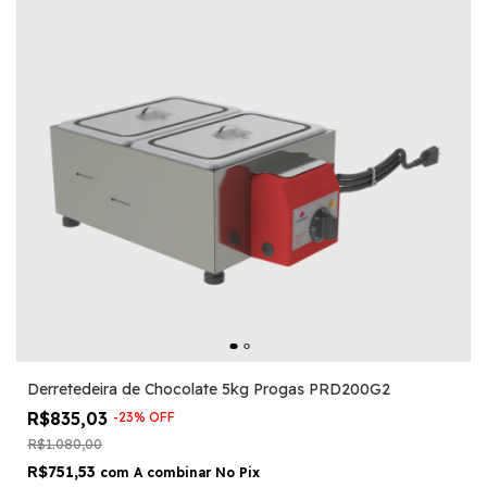
Derretedeira de Chocolate 5kg Progas PRD200G2
R$835,03
-
23
%
OFF
R$1.080,00
R$751,53
com
A combinar No Pix