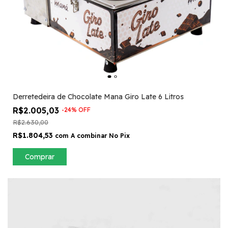
Derretedeira de Chocolate Mana Giro Late 6 Litros
R$2.005,03
-
24
%
OFF
R$2.630,00
R$1.804,53
com
A combinar No Pix
Comprar