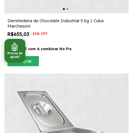
Derretedeira de Chocolate Industrial 5 kg 1 Cuba
Marchesoni
R$655,03
-
24
%
OFF
R$860,00
🤖
R$589,53
com
A combinar No Pix
Precisa de
ajuda?
Comprar