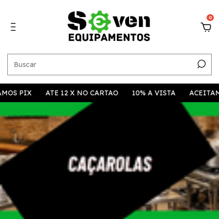
0
MOS PIX
ATE 12 X NO CARTAO
10% A VISTA
ACEITAM