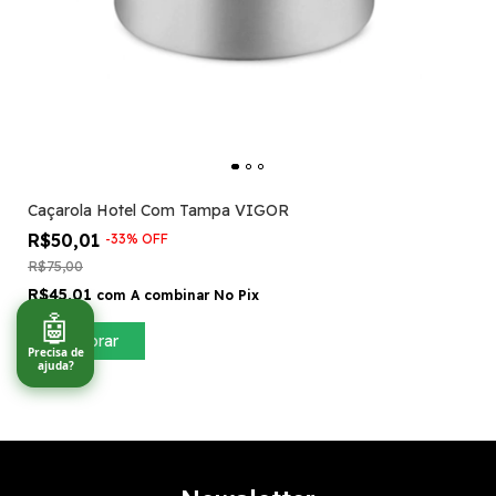
Caçarola Hotel Com Tampa VIGOR
R$50,01
-
33
%
OFF
R$75,00
R$45,01
com
A combinar No Pix
🤖
Comprar
Precisa de
ajuda?