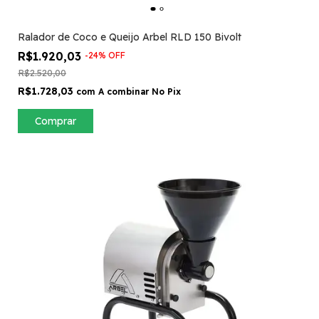
Ralador de Coco e Queijo Arbel RLD 150 Bivolt
R$1.920,03
-
24
%
OFF
R$2.520,00
R$1.728,03
com
A combinar No Pix
Comprar