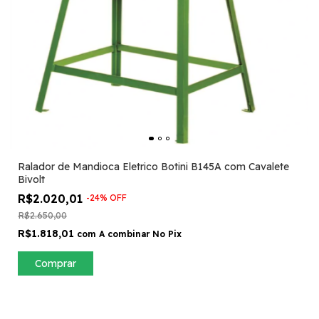
Ralador de Mandioca Eletrico Botini B145A com Cavalete
Bivolt
R$2.020,01
-
24
%
OFF
R$2.650,00
R$1.818,01
com
A combinar No Pix
Comprar