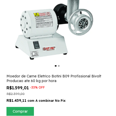
Moedor de Carne Eletrico Botini B09 Profissional Bivolt
Producao ate 60 kg por hora
R$1.599,01
-
33
%
OFF
R$2.399,00
R$1.439,11
com
A combinar No Pix
Comprar