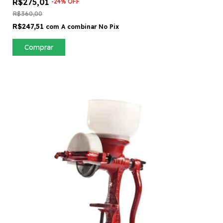
R$275,01
-
24
%
OFF
R$360,00
R$247,51
com
A combinar No Pix