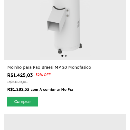
Moinho para Pao Braesi MP 20 Monofasico
R$1.425,03
-
32
%
OFF
R$2.099,00
R$1.282,53
com
A combinar No Pix
Comprar