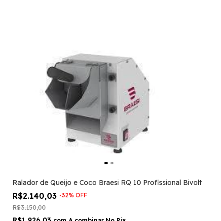
Ralador de Queijo e Coco Braesi RQ 10 Profissional Bivolt
R$2.140,03
-
32
%
OFF
R$3.150,00
R$1.926,03
com
A combinar No Pix