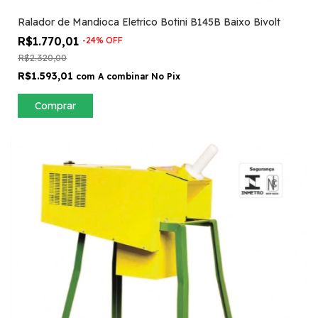
Ralador de Mandioca Eletrico Botini B145B Baixo Bivolt
R$1.770,01
-
24
%
OFF
R$2.320,00
R$1.593,01
com
A combinar No Pix
Comprar