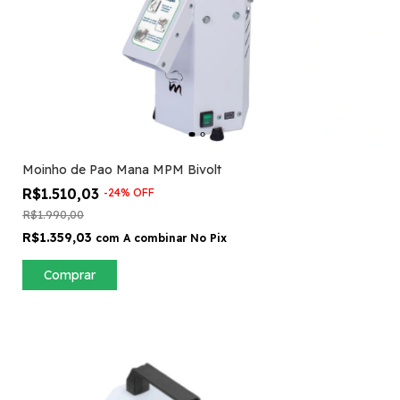
Moinho de Pao Mana MPM Bivolt
R$1.510,03
-
24
%
OFF
R$1.990,00
R$1.359,03
com
A combinar No Pix
Comprar