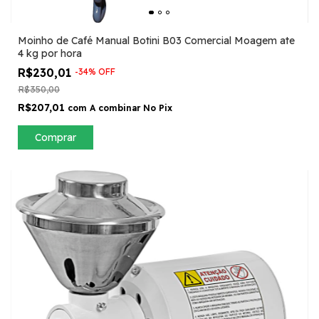
Moinho de Café Manual Botini B03 Comercial Moagem ate
4 kg por hora
R$230,01
-
34
%
OFF
R$350,00
R$207,01
com
A combinar No Pix