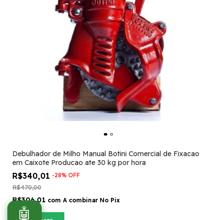
Debulhador de Milho Manual Botini Comercial de Fixacao
em Caixote Producao ate 30 kg por hora
R$340,01
-
28
%
OFF
R$470,00
R$306,01
com
A combinar No Pix
🤖