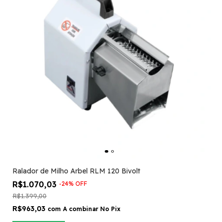
Ralador de Milho Arbel RLM 120 Bivolt
R$1.070,03
-
24
%
OFF
R$1.399,00
R$963,03
com
A combinar No Pix