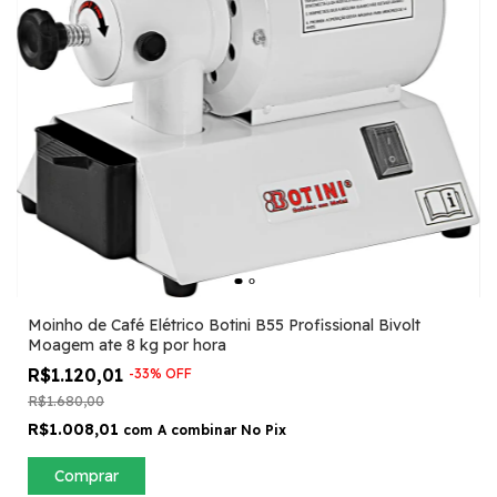
Moinho de Café Elétrico Botini B55 Profissional Bivolt
Moagem ate 8 kg por hora
R$1.120,01
-
33
%
OFF
R$1.680,00
R$1.008,01
com
A combinar No Pix
Comprar