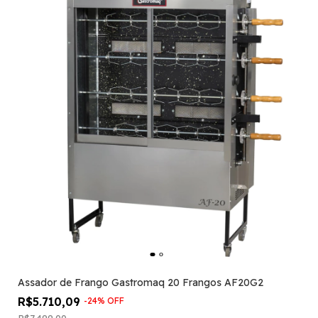
Assador de Frango Gastromaq 20 Frangos AF20G2
R$5.710,09
-
24
%
OFF
R$7.499,00