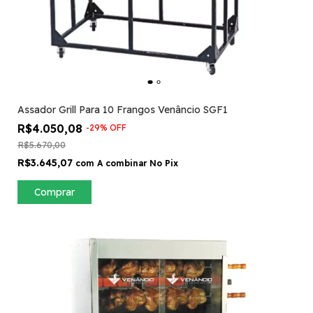
Assador Grill Para 10 Frangos Venâncio SGF1
R$4.050,08
-
29
%
OFF
R$5.670,00
R$3.645,07
com
A combinar No Pix
Comprar