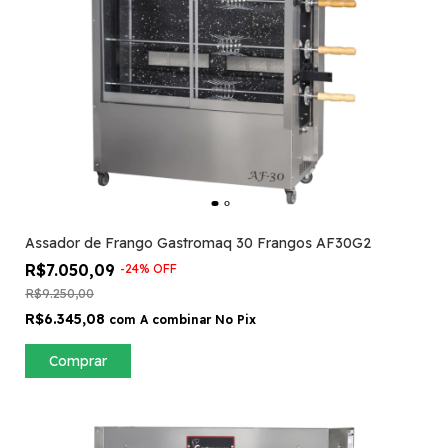
Assador de Frango Gastromaq 30 Frangos AF30G2
R$7.050,09
-
24
%
OFF
R$9.250,00
R$6.345,08
com
A combinar No Pix
Comprar