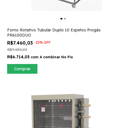
Forno Rotativo Tubular Duplo 10 Espetos Progás
PR6100DUO
R$7.460,03
-
23
%
OFF
R$9.650,00
R$6.714,03
com
A combinar No Pix
Comprar