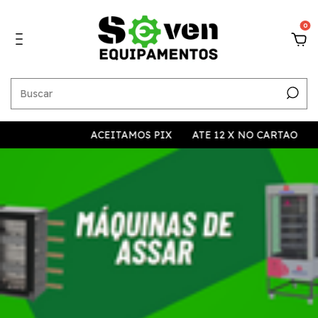
0
ACEITAMOS PIX
ATE 12 X NO CARTAO
10% A 