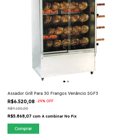
Assador Grill Para 30 Frangos Venâncio SGF3
R$6.520,08
-
29
%
OFF
R$9.130,00
R$5.868,07
com
A combinar No Pix
Comprar