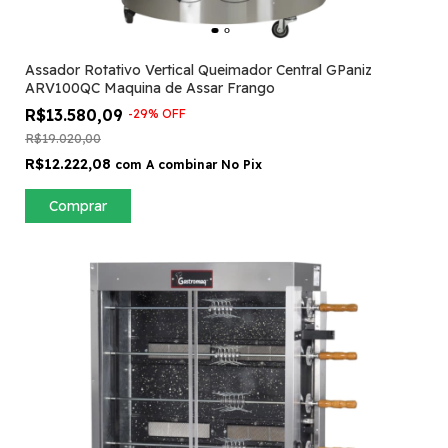
Assador Rotativo Vertical Queimador Central GPaniz
ARV100QC Maquina de Assar Frango
R$13.580,09
-
29
%
OFF
R$19.020,00
R$12.222,08
com
A combinar No Pix
Comprar