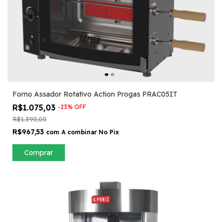
Forno Assador Rotativo Action Progas PRAC05IT
R$1.075,03
-
23
%
OFF
R$1.390,00
R$967,53
com
A combinar No Pix
Comprar