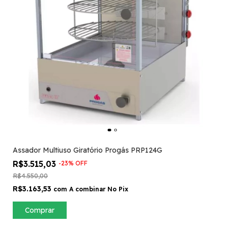
Assador Multiuso Giratório Progás PRP124G
R$3.515,03
-
23
%
OFF
R$4.550,00
R$3.163,53
com
A combinar No Pix
Comprar