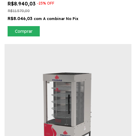
R$8.940,03
-
23
%
OFF
R$11.570,00
R$8.046,03
com
A combinar No Pix
Comprar