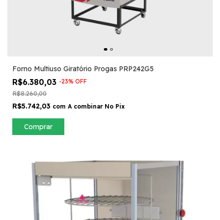
Forno Multiuso Giratório Progas PRP242G5
R$6.380,03
-
23
%
OFF
R$8.260,00
R$5.742,03
com
A combinar No Pix
Comprar