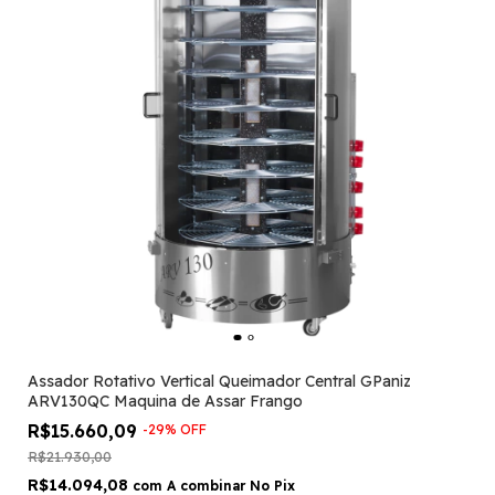
Assador Rotativo Vertical Queimador Central GPaniz
ARV130QC Maquina de Assar Frango
R$15.660,09
-
29
%
OFF
R$21.930,00
R$14.094,08
com
A combinar No Pix