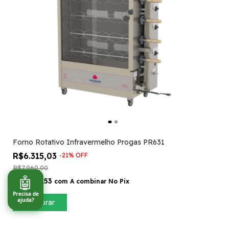
Forno Rotativo Infravermelho Progas PR631
R$6.315,03
-
21
%
OFF
R$7.960,00
🤖
R$5.683,53
com
A combinar No Pix
Precisa de
ajuda?
Comprar