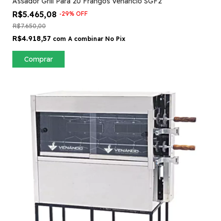
Assador Grill Para 20 Frangos Venâncio SGF2
R$5.465,08
-
29
%
OFF
R$7.650,00
R$4.918,57
com
A combinar No Pix
Comprar