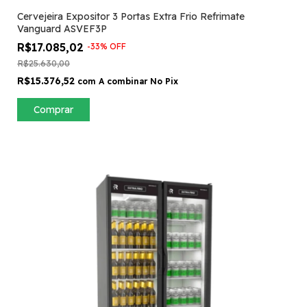
Cervejeira Expositor 3 Portas Extra Frio Refrimate
Vanguard ASVEF3P
R$17.085,02
-
33
%
OFF
R$25.630,00
R$15.376,52
com
A combinar No Pix
Comprar