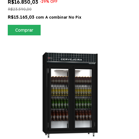
R$16.850,03
-
29
%
OFF
R$23.590,00
R$15.165,03
com
A combinar No Pix
Comprar