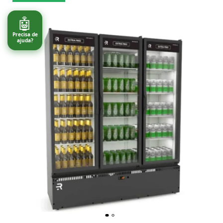
🤖
Precisa de
ajuda?