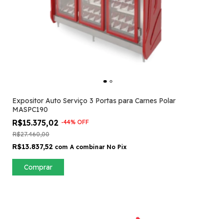
Expositor Auto Serviço 3 Portas para Carnes Polar
MASPC190
R$15.375,02
-
44
%
OFF
R$27.460,00
R$13.837,52
com
A combinar No Pix
Comprar