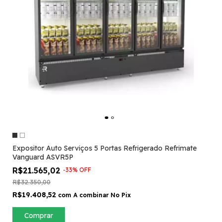
Expositor Auto Serviços 5 Portas Refrigerado Refrimate
Vanguard ASVR5P
R$21.565,02
-
33
%
OFF
R$32.350,00
R$19.408,52
com
A combinar No Pix
Comprar