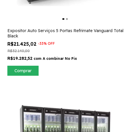
Expositor Auto Serviços 5 Portas Refrimate Vanguard Total
Black
R$21.425,02
-
33
%
OFF
R$32.140,00
R$19.282,52
com
A combinar No Pix
Comprar