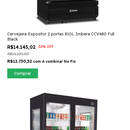
Cervejeira Expositor 2 portas 810L Imbera CCV480 Full
Black
R$14.145,02
-
33
%
OFF
R$21.220,00
R$12.730,52
com
A combinar No Pix
Comprar