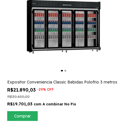
Expositor Conveniencia Classic Bebidas Polofrio 3 metros
R$21.890,03
-
29
%
OFF
R$30.650,00
R$19.701,03
com
A combinar No Pix
Comprar