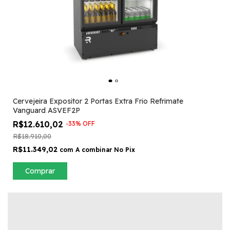
Cervejeira Expositor 2 Portas Extra Frio Refrimate
Vanguard ASVEF2P
R$12.610,02
-
33
%
OFF
R$18.910,00
R$11.349,02
com
A combinar No Pix
Comprar