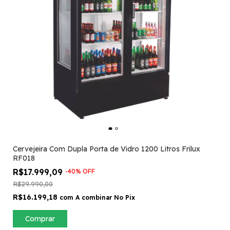
Cervejeira Com Dupla Porta de Vidro 1200 Litros Frilux
RF018
R$17.999,09
-
40
%
OFF
R$29.990,00
R$16.199,18
com
A combinar No Pix
Comprar