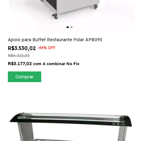
Apoio para Buffet Restaurante Polar APB095
R$3.530,02
-
44
%
OFF
R$6.310,00
R$3.177,02
com
A combinar No Pix
Comprar