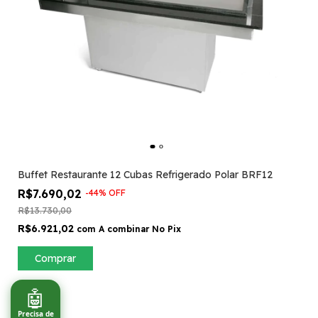
Buffet Restaurante 12 Cubas Refrigerado Polar BRF12
R$7.690,02
-
44
%
OFF
R$13.730,00
R$6.921,02
com
A combinar No Pix
Comprar
🤖
Precisa de