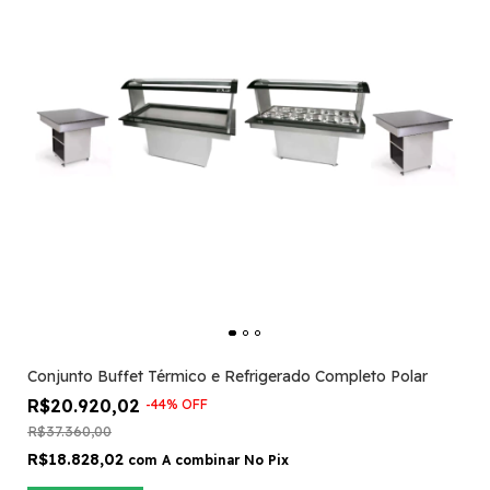
Conjunto Buffet Térmico e Refrigerado Completo Polar
R$20.920,02
-
44
%
OFF
R$37.360,00
R$18.828,02
com
A combinar No Pix