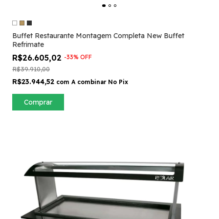
Buffet Restaurante Montagem Completa New Buffet
Refrimate
R$26.605,02
-
33
%
OFF
R$39.910,00
R$23.944,52
com
A combinar No Pix
Comprar