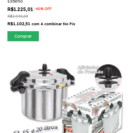
Externo
R$1.225,01
-
40
%
OFF
R$2.040,00
R$1.102,51
com
A combinar No Pix
Comprar