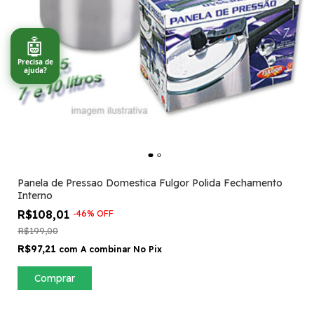
🤖
Precisa de
ajuda?
Panela de Pressao Domestica Fulgor Polida Fechamento
Interno
R$108,01
-
46
%
OFF
R$199,00
R$97,21
com
A combinar No Pix
Comprar