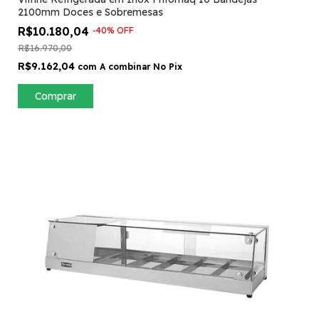
2100mm Doces e Sobremesas
R$10.180,04
-
40
%
OFF
R$16.970,00
R$9.162,04
com
A combinar No Pix
Comprar