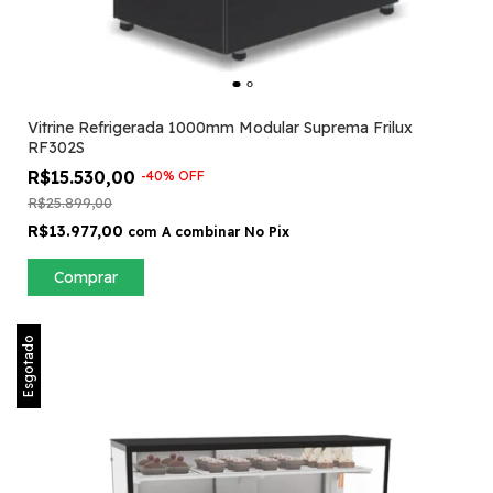
Vitrine Refrigerada 1000mm Modular Suprema Frilux
RF302S
R$15.530,00
-
40
%
OFF
R$25.899,00
R$13.977,00
com
A combinar No Pix
Comprar
Esgotado