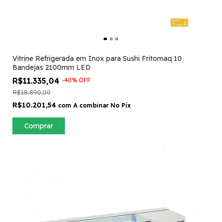
Vitrine Refrigerada em Inox para Sushi Fritomaq 10
Bandejas 2100mm LED
R$11.335,04
-
40
%
OFF
R$18.890,00
R$10.201,54
com
A combinar No Pix
Comprar