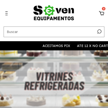
0
ACEITAMOS PIX
ATE 12 X NO CARTAO
1