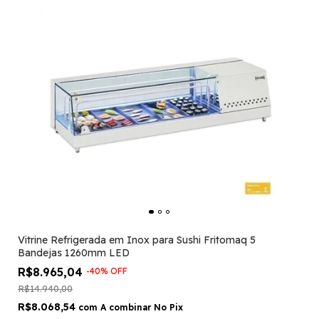
Vitrine Refrigerada em Inox para Sushi Fritomaq 5
Bandejas 1260mm LED
R$8.965,04
-
40
%
OFF
R$14.940,00
R$8.068,54
com
A combinar No Pix