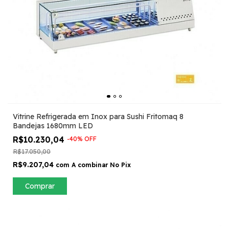
Vitrine Refrigerada em Inox para Sushi Fritomaq 8
Bandejas 1680mm LED
R$10.230,04
-
40
%
OFF
R$17.050,00
R$9.207,04
com
A combinar No Pix
Comprar