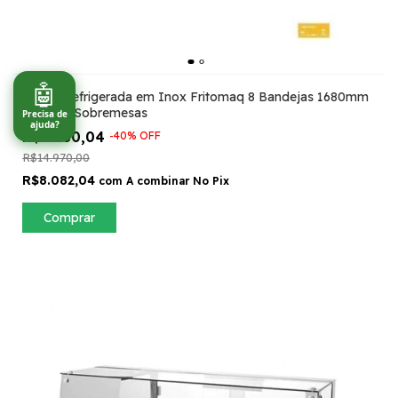
🤖
Vitrine Refrigerada em Inox Fritomaq 8 Bandejas 1680mm
Doces e Sobremesas
Precisa de
ajuda?
R$8.980,04
-
40
%
OFF
R$14.970,00
R$8.082,04
com
A combinar No Pix
Comprar