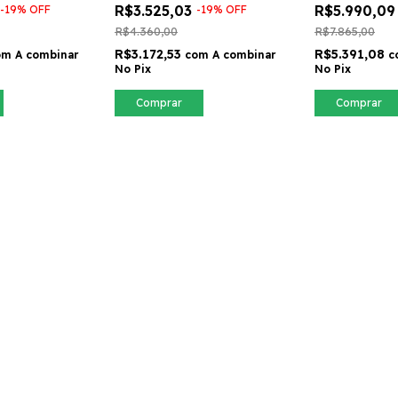
BM116
R$3.525,03
R$5.990,0
-
19
%
OFF
-
19
%
OFF
R$4.360,00
R$7.865,00
R$3.172,53
R$5.391,08
om
A combinar
com
A combinar
c
No Pix
No Pix
Comprar
Comprar