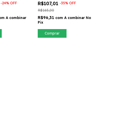
9
R$107,01
-
24
%
OFF
-
35
%
OFF
R$165,00
R$96,31
om
A combinar
com
A combinar No
Pix
Comprar