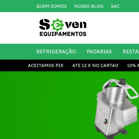
QUEM SOMOS
NOSSO BLOG
SAC
REFRIGERAÇÃO
PADARIAS
RESTA
ACEITAMOS PIX
ATE 12 X NO CARTAO
10% A VI