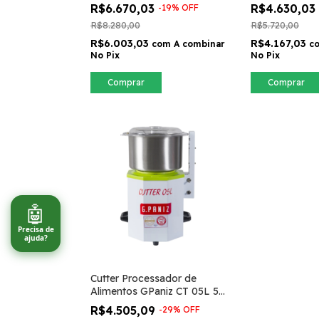
R$6.670,03
R$4.630,03
-
19
%
OFF
R$8.280,00
R$5.720,00
R$6.003,03
R$4.167,03
com
A combinar
c
No Pix
No Pix
Comprar
Comprar
🤖
Precisa de
ajuda?
Cutter Processador de
Alimentos GPaniz CT 05L 5
Litros
R$4.505,09
-
29
%
OFF