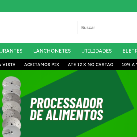
URANTES
LANCHONETES
UTILIDADES
ELET
STA
ACEITAMOS PIX
ATE 12 X NO CARTAO
10% A VIS