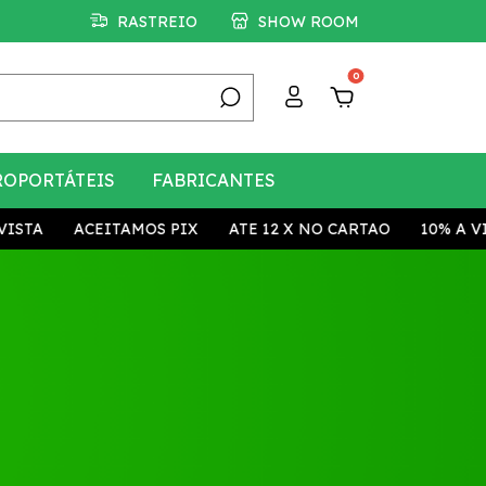
RASTREIO
SHOW ROOM
0
ROPORTÁTEIS
FABRICANTES
TA
ACEITAMOS PIX
ATE 12 X NO CARTAO
10% A VISTA